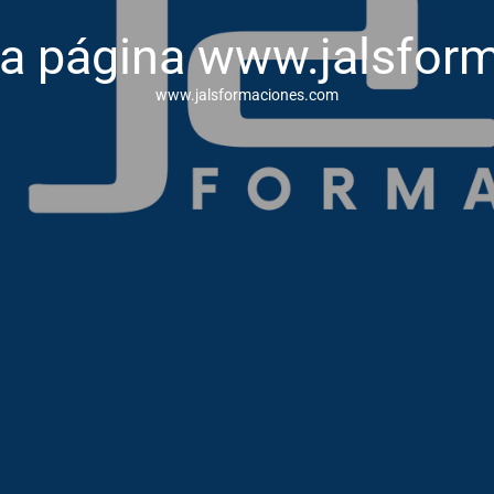
va página www.jalsfor
www.jalsformaciones.com