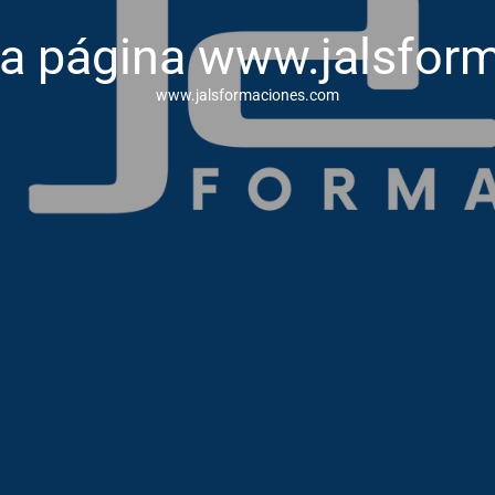
va página www.jalsfor
www.jalsformaciones.com