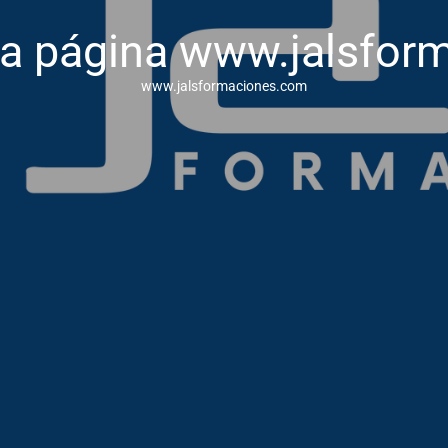
va página www.jalsfor
www.jalsformaciones.com